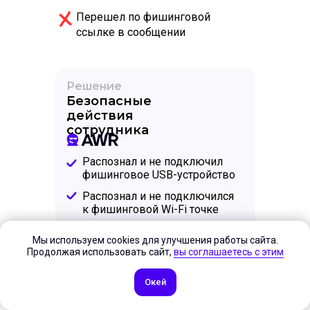
Перешел по фишинговой
ссылке в сообщении
Решение
Безопасные
действия
сотрудника
Распознал и не подключил
фишинговое USB-устройство
Распознал и не подключился
к фишинговой Wi-Fi точке
Сообщил о подозрительном
Мы используем cookies для улучшения работы сайта.
письме в службу ИБ
Продолжая использовать сайт,
вы соглашаетесь с этим
Окей
Запросить стоимость