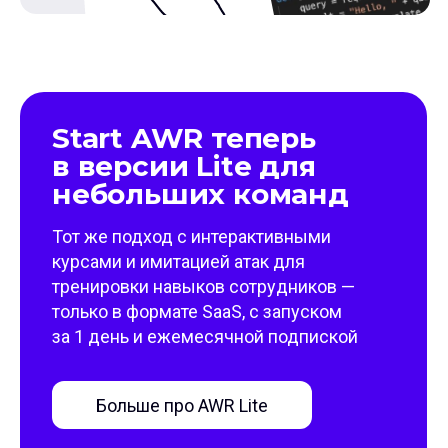
Start AWR теперь
в версии Lite для
небольших команд
Тот же подход с интерактивными
курсами и имитацией атак для
тренировки навыков сотрудников —
только в формате SaaS, с запуском
за 1 день и ежемесячной подпиской
Больше про AWR Lite