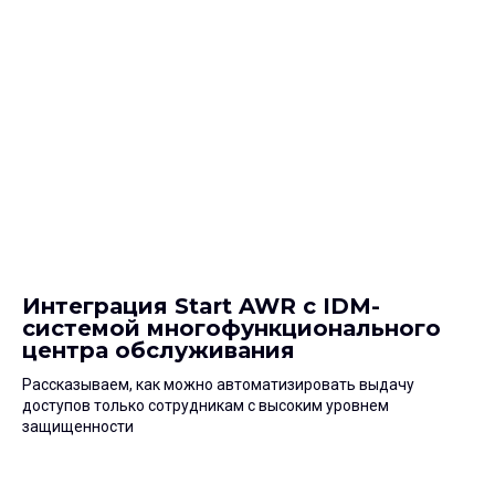
Подпишитесь
на дайджест Start X
Еженедельная подборка материалов
и аналитики про цифровые атаки на людей,
технологии защиты, безопасность
инфраструктуры и приложений
Интеграция Start AWR с IDM-
системой многофункционального
Согласен на обработку моих данных
и принимаю
Политику конфиденциальности
центра обслуживания
Рассказываем, как можно автоматизировать выдачу
доступов только сотрудникам с высоким уровнем
Подписаться
защищенности