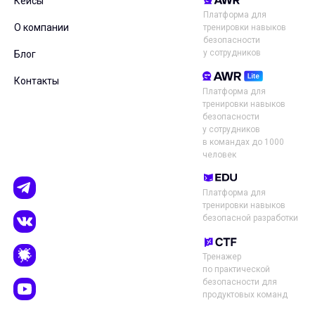
Кейсы
Платформа для
О компании
тренировки навыков
безопасности
у сотрудников
Блог
Контакты
Платформа для
тренировки навыков
безопасности
у сотрудников
в командах до 1000
человек
Платформа для
тренировки навыков
безопасной разработки
Тренажер
по практической
безопасности для
продуктовых команд