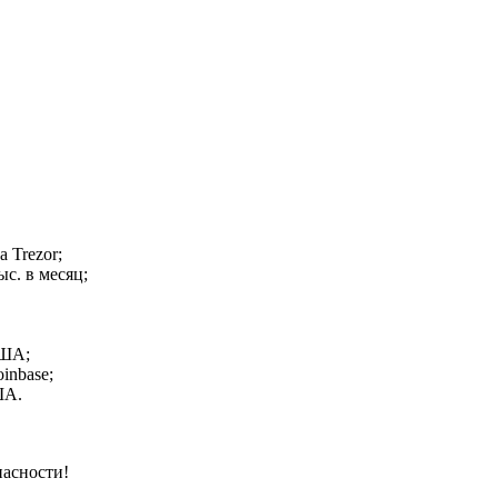
 Trezor;
с. в месяц;
США;
inbase;
ША.
пасности!