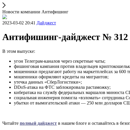
Новости компании Антифишинг
2023-03-02 20:41
Дайджест
Антифишинг-дайджест № 312
В этом выпуске:
угон Телеграм-каналов через секретные чаты;
фишинговая кампания против владельцев криптокошелька
мошенники предлагают работу на маркетплейсах за 600 ты
мошенники оформляют кредиты на мигрантов;
утечка данных «СберЛогистики»;
DDoS-атака на ФТС заблокировала растаможку;
кибератака на службу федеральных маршалов минюста 
социальная инженерия помогла «взломать» сотрудника Co
убытки от вымогательской атаки — 250 млн долларов С
Читайте
полный дайджест
в нашем блоге и оставайтесь в безо