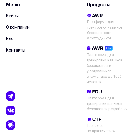
Меню
Продукты
Кейсы
Платформа для
О компании
тренировки навыков
безопасности
у сотрудников
Блог
Контакты
Платформа для
тренировки навыков
безопасности
у сотрудников
в командах до 1000
человек
Платформа для
тренировки навыков
безопасной разработки
Тренажер
по практической