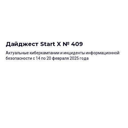
Дайджест Start X № 409
Актуальные киберкампании и инциденты информационной
безопасности с 14 по 20 февраля 2025 года
Подпишитесь
на дайджест Start X
Еженедельная подборка материалов
и аналитики про цифровые атаки на людей,
технологии защиты, безопасность
инфраструктуры и приложений