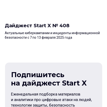
Дайджест Start X № 408
Согласен на обработку моих данных
и принимаю
Политику конфиденциальности
Актуальные киберкампании и инциденты информационной
безопасности с 7 по 13 февраля 2025 года
Подписаться