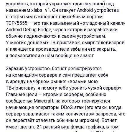
устройств, которой управляет один человек) под
названием xlabs_v1. Он атакует Android‑устройства
с открытым в интернет служебным портом:
TCP/5555 — это так называемый «отладочный канал»
Android Debug Bridge, через который разработчики
обычно подключаются к своим устройствам.
У многих дешёвых ТВ‑приставок, смарт‑телевизоров
и планшетов производители забыли его закрыть,
а пользователи о нём вообще не знают.
Заразив устройство, ботнет регистрируется
на командном сервере и сам предлагает себя
в аренду на чёрном рынке: «возьми мою
ТВ‑приставку, я помогу тебе уронить чужой сервер».
Главные цели — игровые серверы, особенно
сообщества Minecraft, на которых тренируются
начинающие операторы DDoS‑атак (это атаки, когда
сервер заваливают таким количеством запросов, что
он перестаёт отвечать обычным игрокам). Ботнет
умеет делать 21 разный вид флуда трафика, в том