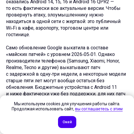
оказались Android 14, 15, 16 и Android 16 QPR2 —
то есть фактически все актуальные версии. Чтобы
провернуть атаку, злоумышленнику нужно
находиться в одной сети с жертвой: это публичный
Wi‑Fi в кафе, аэропорту, торговом центре или
гостинице.
Само обновление Google выкатила в составе
«майских патчей» с уровнем 2026‑05‑01. Однако
производители телефонов (Samsung, Xiaomi, Honor,
Realme, Tecno и другие) выкатывают патч
с задержкой в одну‑три недели, а некоторые модели
старше пяти лет могут вообще остаться без
обновления. Бюджетные устройства с Android 11
и ниже фактически уже без поддержки, для них патч
может не выйти никогда.
Мы используем cookies для улучшения работы сайта.
Продолжая использовать сайт,
вы соглашаетесь с этим
Для обычного пользователя это значит, что часть
популярных моделей фактически становится
Окей
«дырявой» в общественных Wi‑Fi: достаточно
злоумышленнику запустить простой инструмент,