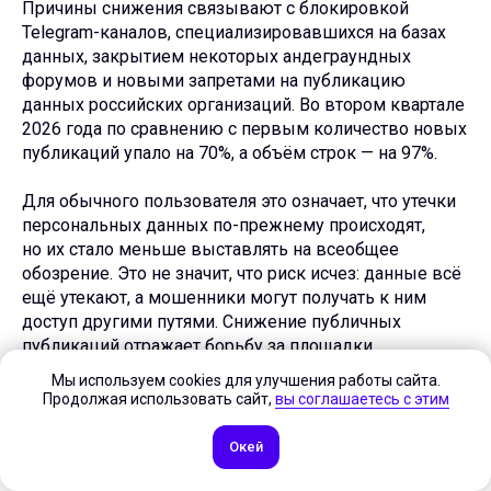
Причины снижения связывают с блокировкой
Telegram-каналов, специализировавшихся на базах
данных, закрытием некоторых андеграундных
форумов и новыми запретами на публикацию
данных российских организаций. Во втором квартале
2026 года по сравнению с первым количество новых
публикаций упало на 70%, а объём строк — на 97%.
Для обычного пользователя это означает, что утечки
персональных данных по-прежнему происходят,
но их стало меньше выставлять на всеобщее
обозрение. Это не значит, что риск исчез: данные всё
ещё утекают, а мошенники могут получать к ним
доступ другими путями. Снижение публичных
публикаций отражает борьбу за площадки,
а не улучшение защиты данных в самих компаниях.
Мы используем cookies для улучшения работы сайта.
Продолжая использовать сайт,
вы соглашаетесь с этим
Регулярно меняйте пароли, особенно там, где
использовали одинаковые комбинации. Включайте
Окей
двухфакторную аутентификацию. Проверяйте свои
данные на сайтах по утечкам. Будьте осторожны