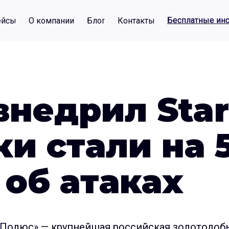
Бесплатные ин
Бесплатные ин
ейсы
О компании
Блог
Контакты
внедрил Sta
ки стали на 
 об атаках
Полюс» — крупнейшая российская золотодоб