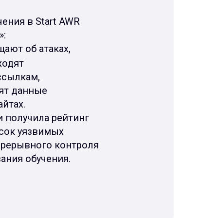
чения в Start AWR
»:
щают об атаках,
ходят
ссылкам,
ят данные
йтах.
и получила рейтинг
сок уязвимых
прерывного контроля
ания обучения.