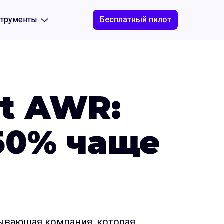
струменты
струменты
Бесплатный пилот
rt AWR:
50% чаще
ывающая компания, которая