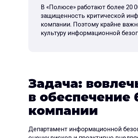
В «Полюсе» работают более 20 0
защищенность критической ин
компании. Поэтому крайне важн
культуру информационной безоп
Задача: вовлеч
в обеспечение 
компании
Департамент информационной безо
оценку рисков и проактивно внедря