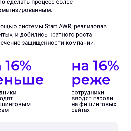
ло сделать процесс более
оматизированным.
мощью системы Start AWR, реализовав
ты», и добились кратного роста
печение защищенности компании.
 16%
на 16%
еньше
реже
дники
сотрудники
одят
вводят пароли
ишинговым
на фишинговых
кам
сайтах