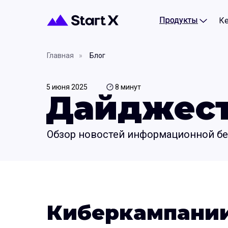
Продукты
Продукты
К
Главная
»
Блог
5 июня 2025
8 минут
Дайджест 
Обзор новостей информационной без
Киберкампани