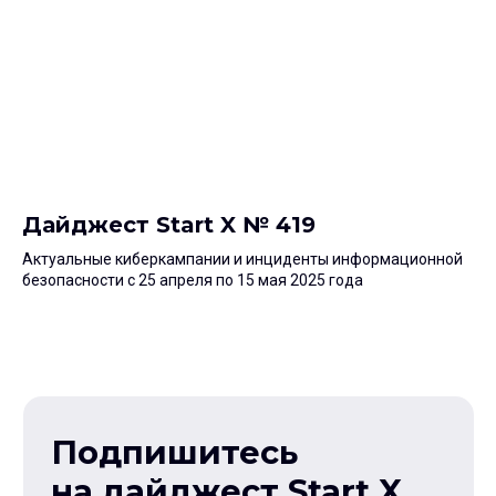
на дайджест Start X
Еженедельная подборка материалов
и аналитики про цифровые атаки на людей,
технологии защиты, безопасность
инфраструктуры и приложений
Дайджест Start X № 419
Актуальные киберкампании и инциденты информационной
безопасности с 25 апреля по 15 мая 2025 года
Согласен на обработку моих данных
и принимаю
Политику конфиденциальности
Подписаться